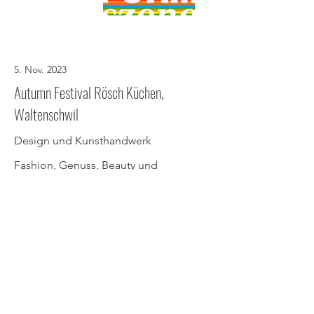
5. Nov. 2023
Autumn Festival Rösch Küchen,
Waltenschwil
Design und Kunsthandwerk
Fashion, Genuss, Beauty und
Gesundheit…
eine Ausstellung der besonderen Art
Standort: rösch küchen ag,
Tobelacherweg 13, 5622
Waltenschwil/Büelisacker
Direkt an der Hauptstrasse Wohlen-
Muri (Zufahrt über Büelisacker)