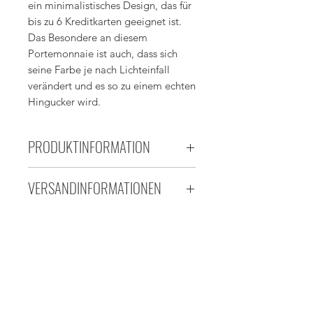
ein minimalistisches Design, das für
bis zu 6 Kreditkarten geeignet ist.
Das Besondere an diesem
Portemonnaie ist auch, dass sich
seine Farbe je nach Lichteinfall
verändert und es so zu einem echten
Hingucker wird.
PRODUKTINFORMATION
Hergestellt aus hochwertigem,
VERSANDINFORMATIONEN
pflanzlich gegerbtem Leder aus
der Toskana, Italien, mit
Lieferung per Schweizer Post.
minimalistischem Design und
Weitere Informationen finden Sie
Platz für mindestens acht (8)
auf der Seite mit den
Kreditkarten.
Versandinformationen